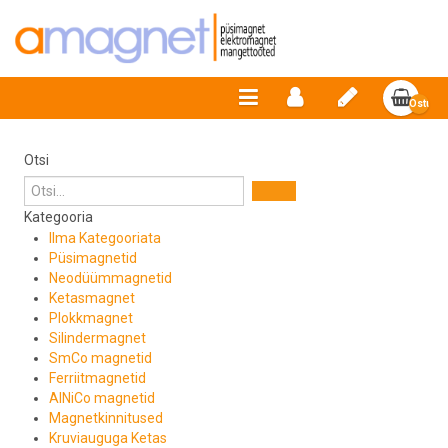
Ostuko
on
tühi.
Otsi
Kategooria
Ilma Kategooriata
Püsimagnetid
Neodüümmagnetid
Ketasmagnet
Plokkmagnet
Silindermagnet
SmCo magnetid
Ferriitmagnetid
AlNiCo magnetid
Magnetkinnitused
Kruviauguga Ketas