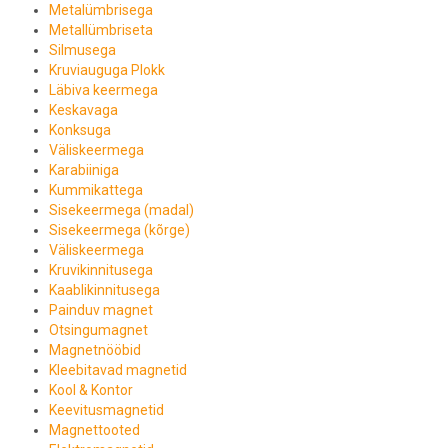
Metalümbrisega
Metallümbriseta
Silmusega
Kruviauguga Plokk
Läbiva keermega
Keskavaga
Konksuga
Väliskeermega
Karabiiniga
Kummikattega
Sisekeermega (madal)
Sisekeermega (kõrge)
Väliskeermega
Kruvikinnitusega
Kaablikinnitusega
Painduv magnet
Otsingumagnet
Magnetnööbid
Kleebitavad magnetid
Kool & Kontor
Keevitusmagnetid
Magnettooted