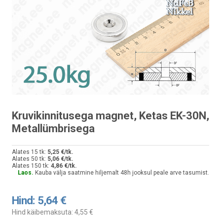
Kruvikinnitusega magnet, Ketas EK-30N,
Metallümbrisega
Alates 15 tk:
5,25 €/tk.
Alates 50 tk:
5,06 €/tk.
Alates 150 tk:
4,86 €/tk.
Laos.
Kauba välja saatmine hiljemalt 48h jooksul peale arve tasumist.
Hind:
5,64 €
Hind käibemaksuta:
4,55 €