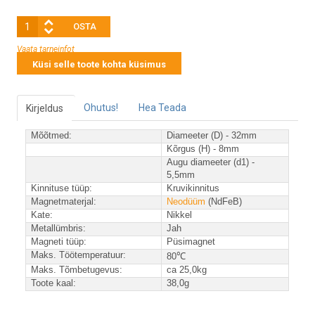
Vaata tarneinfot
Küsi selle toote kohta küsimus
Ohutus!
Hea Teada
Kirjeldus
Mõõtmed:
Diameeter (D) - 32mm
Kõrgus (H) - 8mm
Augu diameeter (d1) -
5,5mm
Kinnituse tüüp:
Kruvikinnitus
Magnetmaterjal:
Neodüüm
(NdFeB)
Kate:
Nikkel
Metallümbris:
Jah
Magneti tüüp:
Püsimagnet
Maks. Töötemperatuur:
80℃
Maks. Tõmbetugevus:
ca
25,0kg
Toote kaal:
38,0g