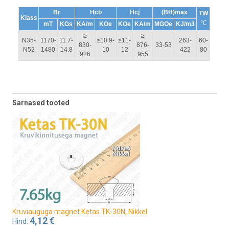
Br
Hcb
Hcj
(BH)max
TW
Klass
℃
mT
KGs
KA/m
KOe
KOe
KA/m
MGOe
KJ/m3
≥
≥
N35-
1170-
11.7-
≥10.9-
≥11-
263-
60-
830-
876-
33-53
N52
1480
14.8
10
12
422
80
926
955
Sarnased tooted
Kruviauguga magnet Ketas TK-30N, Nikkel
4,12 €
Hind: