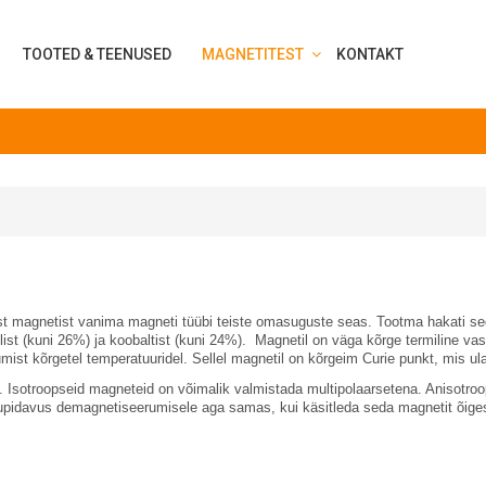
TOOTED & TEENUSED
MAGNETITEST
KONTAKT
lest magnetist vanima magneti tüübi teiste omasuguste seas. Tootma hakati 
iklist (kuni 26%) ja koobaltist (kuni 24%). Magnetil on väga kõrge termiline 
st kõrgetel temperatuuridel. Sellel magnetil on kõrgeim Curie punkt, mis ul
id. Isotroopseid magneteid on võimalik valmistada multipolaarsetena. Anisot
upidavus demagnetiseerumisele aga samas, kui käsitleda seda magnetit õiges