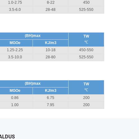
1.0-2.75
8-22
450
3.5-6.0
28-48
525-550
(BH)max
TW
℃
MGOe
KJ/m3
1.25-2.25
10-18
450-550
3.5-10.0
28-80
525-550
(BH)max
TW
℃
MGOe
KJ/m3
0.86
6.75
200
1.00
7.95
200
ALDUS