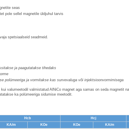
gnetite seas
t pole sellel magnetile üldjuhul tarvis
 vaja spetsiaalseid seadmeid.
ssitakse ja paagutatakse tihedaks
vorme
kse polümeeriga ja vormitakse kas survevaluga või injektsioonvormimisega
kui valumeetodil valmistatud AlNiCo magnet aga samas on seda magnetit nat
utatakse ka polümeeriga sidumise meetodit.
Hcb
Hcj
KA/m
KOe
KOe
KA/m