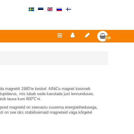
Ostukorv
on
tühi.
seda magnetit 1940’te keskel. AlNiCo magnet koosneb
vastupidavus, mis lubab seda kasutada just lennunduses,
atub lausa kuni 800℃’ni.
roopsed magnetid on seevastu suurema energiatihedusega,
ti on see üks stabiilseimaid magneteid väga kõrgetel