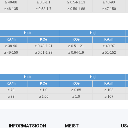
≥ 40-88
≥ 0.5-1.1
≥ 0.54-1.13
≥ 43-90
≥ 46-135
≥ 0.58-1.7
≥ 0.59-1.88
≥ 47-150
Hcb
Hcj
KA/m
KOe
KOe
KA/m
≥ 38-90
≥ 0.48-1.21
≥ 0.5-1.21
≥ 40-97
≥ 49-150
≥ 0.61-1.38
≥ 0.64-1.9
≥ 51-152
Hcb
Hcj
KA/m
KOe
KOe
KA/m
≥ 79
≥ 1.0
≥ 0.85
≥ 103
≥ 83
≥ 1.05
≥ 1.0
≥ 107
INFORMATSIOON
MEIST
US