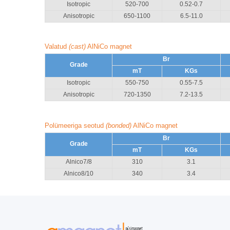
Isotropic
520-700
0.52-0.7
Anisotropic
650-1100
6.5-11.0
Valatud
(cast)
AlNiCo magnet
Br
Grade
mT
KGs
Isotropic
550-750
0.55-7.5
Anisotropic
720-1350
7.2-13.5
Polümeeriga seotud
(bonded)
AlNiCo magnet
Br
Grade
mT
KGs
Alnico7/8
310
3.1
Alnico8/10
340
3.4