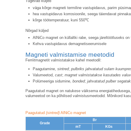
Tugevad küljed
väga kõrge magneti termiline vastupidavus, parim püsima
hea vastupidavus korrosioonile, seega täiendavat pinnakate
kõrge töötemperatuur, kuni 550℃
Nõrgad küljed
AlNiCo magnet on küllaltki rabe, seega järeltöötluseks on
Kehva vastupidavus demagnetiseerumisele
Magneti valmistamise meetodid
Ferriitmagnetit valmistatakse kahel meetodil:
Paagutamine,
sintred
;
pulbriks jahvatatud sulam kuumpre
Valumeetod,
cast
;
magnet valmistatakse kasutades valu
Polümeeriga sidumine,
bonded
;
jahvatatud pulber segata
Paagutatud magnet on natukese väiksema energiatihedusega, 
valumeetod on ka põhilised valmistusmeetodid. Mõnikord kas
Paagutatud
(sintred)
AlNiCo magnet
Br
Grade
mT
KGs