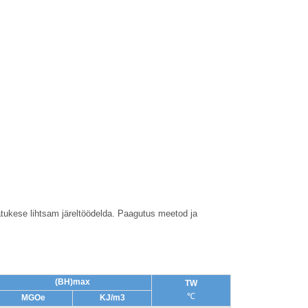
ukese lihtsam järeltöödelda. Paagutus meetod ja
(BH)max
TW
℃
MGOe
KJ/m3