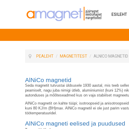
ESILEHT
PEALEHT
/
MAGNETITEST
/
ALNICO MAGNETID
AlNiCo magnetid
Seda magnetit tutvustai üldsusele 1930 aastal, mis teeb sel
peamiselt, nagu juba nimigi ütleb, alumiiniumist (kuni 12%) n
autonduses ja mõõteseadmed kus on vaja stabiilset magneetumi
AlNiCo magnetit on kahte tüüpi; isotroopseid ja anisotroopse
kuni 80 KJ/m (BH)max. AlNiCo magnetil ei ole
just parim vast
töötemperatuuridel.
AlNiCo magneti eelised ja puudused