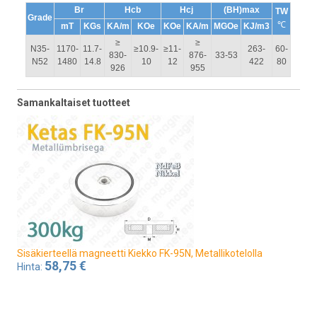
Br
Hcb
Hcj
(BH)max
TW
Grade
℃
mT
KGs
KA/m
KOe
KOe
KA/m
MGOe
KJ/m3
≥
≥
N35-
1170-
11.7-
≥10.9-
≥11-
263-
60-
830-
876-
33-53
N52
1480
14.8
10
12
422
80
926
955
Samankaltaiset tuotteet
Sisäkierteellä magneetti Kiekko FK-95N, Metallikotelolla
58,75 €
Hinta: