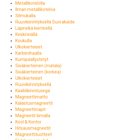
Metallikotelolla
Ilman metallikoteloa
Silmukalla
Ruuvikiinnityksellä Suorakaide
Läpireikä kierteellä
Keskireiällä
Koukulla
Ulkokierteiset
Karbiinihaalla
Kumipäällystetyt
Sisäkierteinen (matala)
Sisäkierteinen (korkea)
Ulkokierteiset
Ruuvikiinnityksellä
Kaablikinnitusega
Magneettimatto
Kalastusmagneetti
Magneettinapit
Magneetit liimalla
Kool & Kontor
Hitsausmagneetit
Magneettituotteet