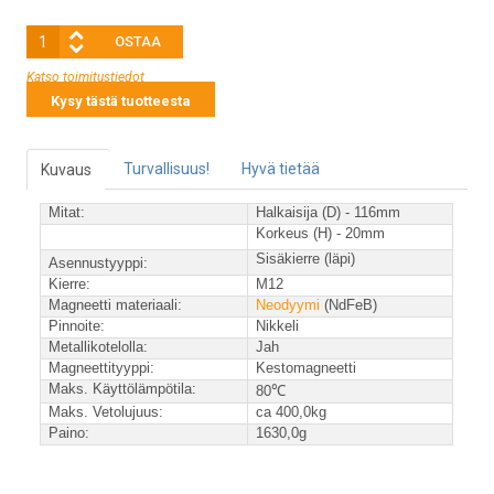
Katso toimitustiedot
Kysy tästä tuotteesta
Turvallisuus!
Hyvä tietää
Kuvaus
Mitat:
Halkaisija
(D) - 116mm
Korkeus
(H) - 20mm
Sisäkierre (läpi)
A
sennustyyppi
:
Kierre:
M12
Magneetti materiaali
:
Neodyymi
(NdFeB)
Pinnoite:
Nikkeli
Metallikotelolla:
Jah
Magneettityyppi
:
Kestomagneetti
Maks. Käyttölämpötila
:
80
℃
Maks.
Vetolujuus
:
ca 400
,0kg
Paino
:
1630,0g