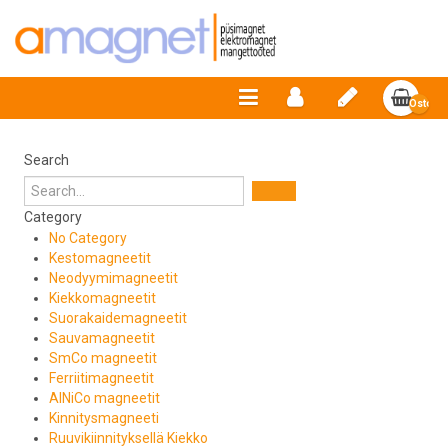
Ostosko
on
tyhjä
Search
Category
No Category
Kestomagneetit
Neodyymimagneetit
Kiekkomagneetit
Suorakaidemagneetit
Sauvamagneetit
SmCo magneetit
Ferriitimagneetit
AlNiCo magneetit
Kinnitysmagneeti
Ruuvikiinnityksellä Kiekko