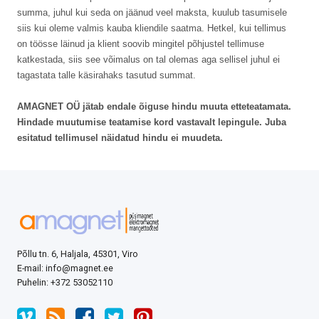
summa, juhul kui seda on jäänud veel maksta, kuulub tasumisele
siis kui oleme valmis kauba kliendile saatma. Hetkel, kui tellimus
on töösse läinud ja klient soovib mingitel põhjustel tellimuse
katkestada, siis see võimalus on tal olemas aga sellisel juhul ei
tagastata talle käsirahaks tasutud summat.
AMAGNET OÜ jätab endale õiguse hindu muuta etteteatamata.
Hindade muutumise teatamise kord vastavalt lepingule. Juba
esitatud tellimusel näidatud hindu ei muudeta.
Põllu tn. 6, Haljala, 45301, Viro
E-mail: info@magnet.ee
Puhelin
: +372 53052110