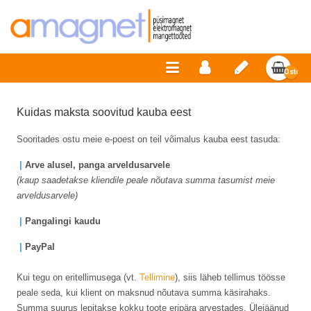
Ostosko
on
tyhjä
Kuidas maksta soovitud kauba eest
Sooritades ostu meie e-poest on teil võimalus kauba eest tasuda:
|
Arve alusel, panga arveldusarvele
(kaup saadetakse kliendile peale nõutava summa tasumist meie
arveldusarvele)
|
Pangalingi kaudu
|
PayPal
Kui tegu on eritellimusega (vt.
Tellimine
), siis läheb tellimus töösse
peale seda, kui klient on maksnud nõutava summa käsirahaks.
Summa suurus lepitakse kokku toote eripära arvestades. Ülejäänud